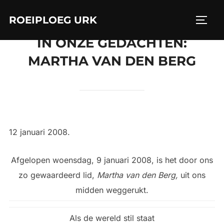
Ga
ROEIPLOEG URK
naar
TOGGL
de
IN ONZE GEDACHTEN:
inhoud
MARTHA VAN DEN BERG
12 januari 2008.
Afgelopen woensdag, 9 januari 2008, is het door ons
zo gewaardeerd lid,
Martha van den Berg,
uit ons
midden weggerukt.
Als de wereld stil staat