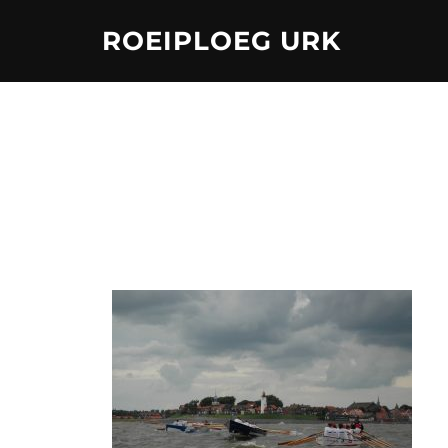
Ga
ROEIPLOEG URK
naar
de
inhoud