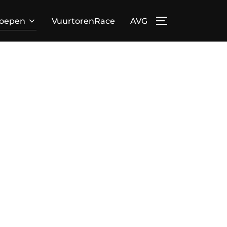
loepen
VuurtorenRace
AVG
TOGGLE ZIJBA