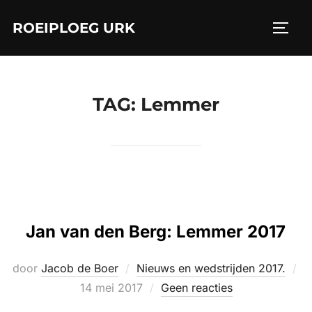
Ga
ROEIPLOEG URK
naar
TOGGL
de
inhoud
TAG:
Lemmer
Jan van den Berg: Lemmer 2017
door
Jacob de Boer
Nieuws en wedstrijden 2017.
Geplaatst
14 mei 2017
Geen reacties
op