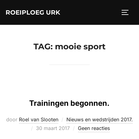
Ga
ROEIPLOEG URK
naar
TOGGL
de
inhoud
TAG:
mooie sport
Trainingen begonnen.
door
Roel van Slooten
Nieuws en wedstrijden 2017.
Geplaatst
30 maart 2017
Geen reacties
op