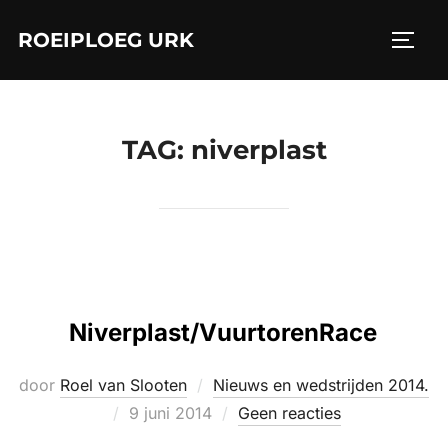
Ga
ROEIPLOEG URK
naar
TOGGL
de
inhoud
TAG:
niverplast
Niverplast/VuurtorenRace
door
Roel van Slooten
Nieuws en wedstrijden 2014.
Geplaatst
9 juni 2014
Geen reacties
op