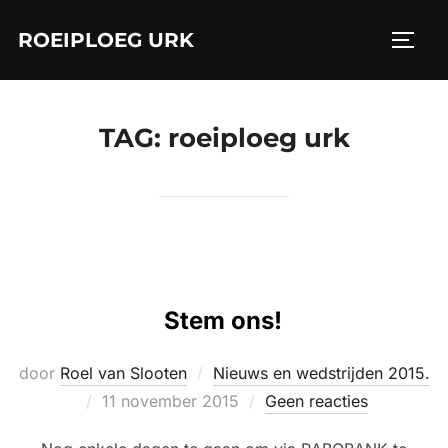
Ga
ROEIPLOEG URK
naar
TOGGL
de
inhoud
TAG:
roeiploeg urk
Stem ons!
door
Roel van Slooten
Nieuws en wedstrijden 2015.
Geplaatst
11 november 2015
Geen reacties
op