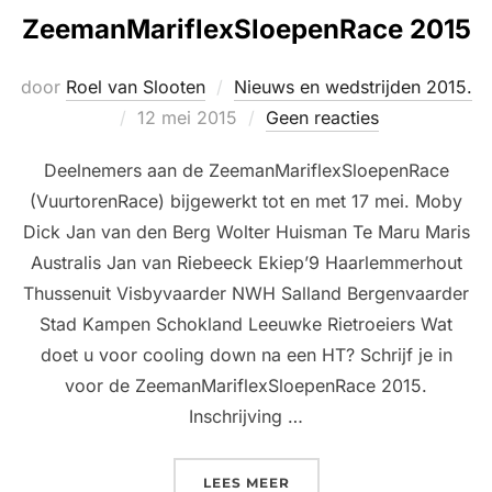
ZeemanMariflexSloepenRace 2015
door
Roel van Slooten
Nieuws en wedstrijden 2015.
Geplaatst
12 mei 2015
Geen reacties
op
Deelnemers aan de ZeemanMariflexSloepenRace
(VuurtorenRace) bijgewerkt tot en met 17 mei. Moby
Dick Jan van den Berg Wolter Huisman Te Maru Maris
Australis Jan van Riebeeck Ekiep’9 Haarlemmerhout
Thussenuit Visbyvaarder NWH Salland Bergenvaarder
Stad Kampen Schokland Leeuwke Rietroeiers Wat
doet u voor cooling down na een HT? Schrijf je in
voor de ZeemanMariflexSloepenRace 2015.
Inschrijving …
“DEELNEMERS AAN DE Z
LEES MEER