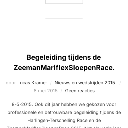
Begeleiding tijdens de
ZeemanMariflexSloepenRace.
door
Lucas Kramer
Nieuws en wedstrijden 2015.
Geplaatst
8 mei 2015
Geen reacties
op
8-5-2015. Ook dit jaar hebben we gekozen voor
professionele en betrouwbare begeleiding tijdens de
Harlingen-Terschelling Race en de