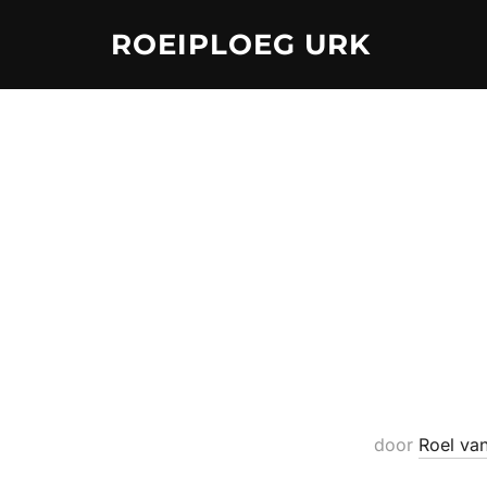
Ga
ROEIPLOEG URK
naar
de
inhoud
door
Roel va