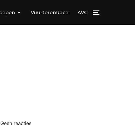
loepen
VuurtorenRace
AVG
TOGGLE ZIJBA
Geen reacties