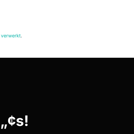
 verwerkt
.
„¢s!