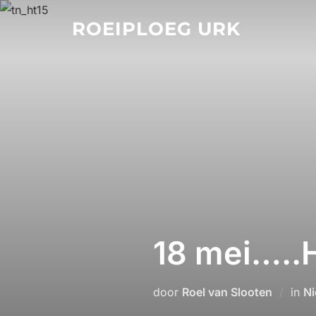
Ga
ROEIPLOEG URK
naar
de
inhoud
18 mei…..
door
Roel van Slooten
in
Ni