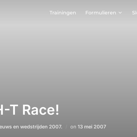
Trainingen
Formulieren
S
H-T Race!
Geplaatst
euws en wedstrijden 2007.
on
13 mei 2007
op