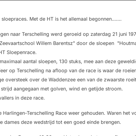
e sloepraces. Met de HT is het allemaal begonnen…….
ngen naar Terschelling werd geroeid op zaterdag 21 juni 197
e Zeevaartschool Willem Barentsz" door de sloepen "Houtma
HT Sloepenrace.
t maximaal aantal sloepen, 130 stuks, mee aan deze geweldi
sfeer op Terschelling na afloop van de race is waar de roeie
ge oversteek over de Waddenzee een van de zwaarste roeito
 strijd aangegaan met golven, wind en getijde stroom.
allers in deze race.
e Harlingen-Terschelling Race weer gehouden. Waren het v
de dames deze wedstrijd tot een goed einde brengen.