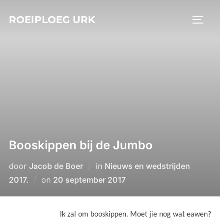
Ga
ROEIPLOEG URK
naar
TOGGL
de
inhoud
Booskippen bij de Jumbo
door
Jacob de Boer
in
Nieuws en wedstrijden
Geplaatst
2017.
on
20 september 2017
op
Ik zal om booskippen. Moet jie nog wat eawen?