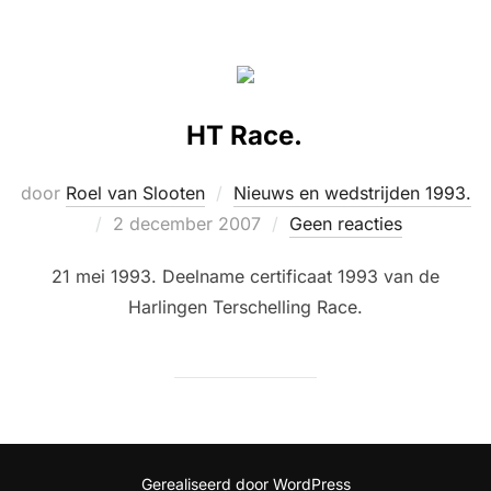
HT Race.
door
Roel van Slooten
Nieuws en wedstrijden 1993.
Geplaatst
2 december 2007
Geen reacties
op
21 mei 1993. Deelname certificaat 1993 van de
Harlingen Terschelling Race.
Gerealiseerd door WordPress