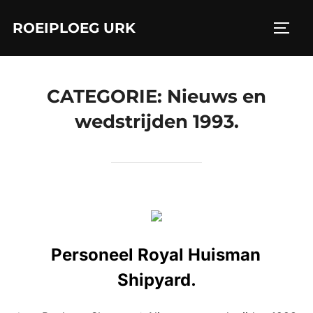
Ga
ROEIPLOEG URK
naar
TOGGL
de
inhoud
CATEGORIE:
Nieuws en
wedstrijden 1993.
Personeel Royal Huisman
Shipyard.