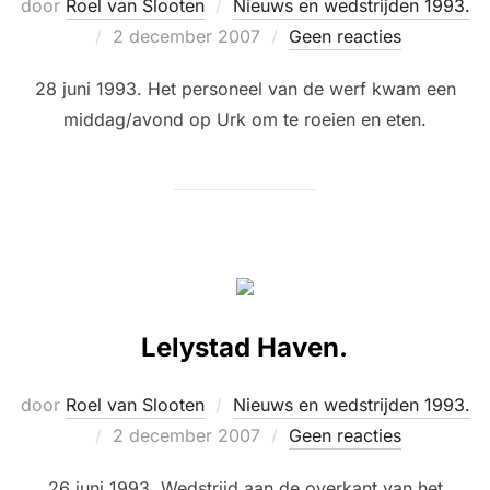
door
Roel van Slooten
Nieuws en wedstrijden 1993.
Geplaatst
2 december 2007
Geen reacties
op
28 juni 1993. Het personeel van de werf kwam een
middag/avond op Urk om te roeien en eten.
Lelystad Haven.
door
Roel van Slooten
Nieuws en wedstrijden 1993.
Geplaatst
2 december 2007
Geen reacties
op
26 juni 1993. Wedstrijd aan de overkant van het