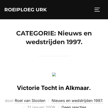
Ga
ROEIPLOEG URK
naar
TOGGL
de
inhoud
CATEGORIE:
Nieuws en
wedstrijden 1997.
Victorie Tocht in Alkmaar.
door
Roel van Slooten
Nieuws en wedstrijden 1997.
Geplaatst
31 januari 2008
Geen reacties