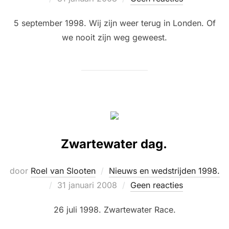
op
5 september 1998. Wij zijn weer terug in Londen. Of
we nooit zijn weg geweest.
Zwartewater dag.
door
Roel van Slooten
Nieuws en wedstrijden 1998.
Geplaatst
31 januari 2008
Geen reacties
op
26 juli 1998. Zwartewater Race.