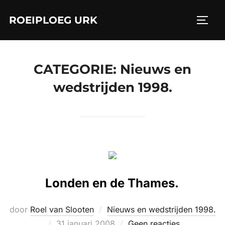
Ga
ROEIPLOEG URK
naar
TOGGL
de
inhoud
CATEGORIE:
Nieuws en
wedstrijden 1998.
Londen en de Thames.
door
Roel van Slooten
Nieuws en wedstrijden 1998.
Geplaatst
31 januari 2008
Geen reacties