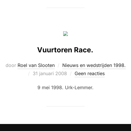
Vuurtoren Race.
door
Roel van Slooten
Nieuws en wedstrijden 1998.
Geplaatst
31 januari 2008
Geen reacties
op
9 mei 1998. Urk-Lemmer.