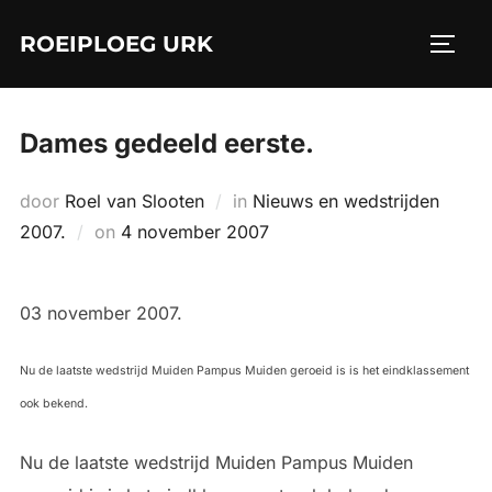
Ga
ROEIPLOEG URK
naar
TOGGL
de
inhoud
Dames gedeeld eerste.
door
Roel van Slooten
in
Nieuws en wedstrijden
Geplaatst
2007.
on
4 november 2007
op
03 november 2007.
Nu de laatste wedstrijd Muiden Pampus Muiden geroeid is is het eindklassement
ook bekend.
Nu de laatste wedstrijd Muiden Pampus Muiden