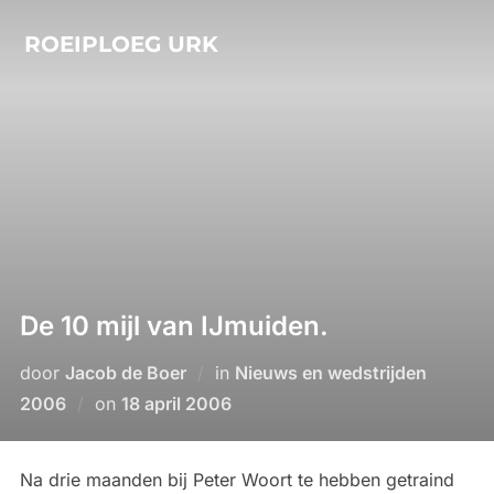
Ga
ROEIPLOEG URK
naar
de
inhoud
De 10 mijl van IJmuiden.
door
Jacob de Boer
in
Nieuws en wedstrijden
Geplaatst
2006
on
18 april 2006
op
Na drie maanden bij Peter Woort te hebben getraind