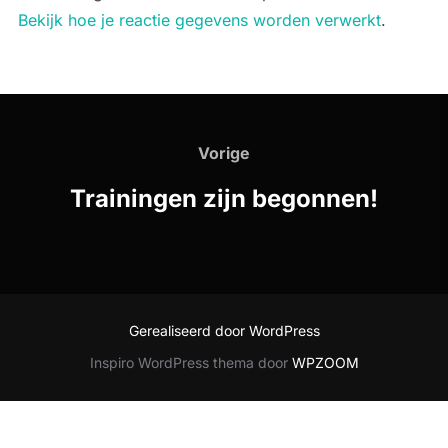
Bekijk hoe je reactie gegevens worden verwerkt
.
Bericht
navigatie
Vorige
Vorige
Trainingen zijn begonnen!
Gerealiseerd door WordPress
Inspiro WordPress thema door
WPZOOM