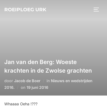
Ga
ROEIPLOEG URK
naar
TOGGL
de
inhoud
Jan van den Berg: Woeste
krachten in de Zwolse grachten
door
Jacob de Boer
in
Nieuws en wedstrijden
Geplaatst
2016.
on
19 juni 2016
op
Whaaaa Oeha !???