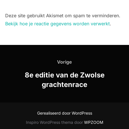
Deze site gebruikt Akismet om spam te verminderen.
Bekijk hoe je reactie gegevens worden verwerkt
.
Bericht
navigatie
Vorige
Vorige
8e editie van de Zwolse
grachtenrace
Gerealiseerd door WordPress
Inspiro WordPress thema door
WPZOOM