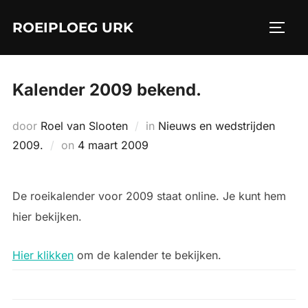
Ga
ROEIPLOEG URK
naar
TOGGL
de
inhoud
Kalender 2009 bekend.
door
Roel van Slooten
in
Nieuws en wedstrijden
Geplaatst
2009.
on
4 maart 2009
op
De roeikalender voor 2009 staat online. Je kunt hem
hier bekijken.
Hier klikken
om de kalender te bekijken.