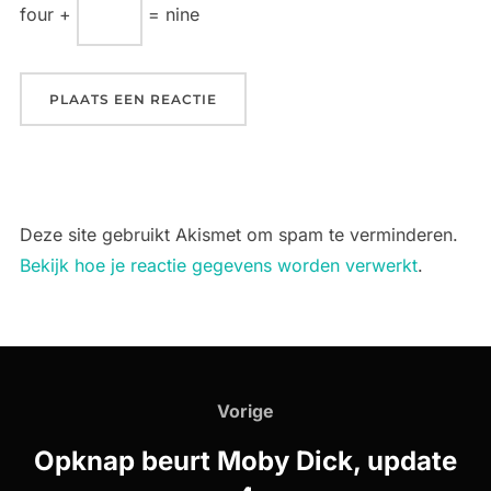
four +
= nine
Deze site gebruikt Akismet om spam te verminderen.
Bekijk hoe je reactie gegevens worden verwerkt
.
Bericht
navigatie
Vorige
Vorige
Opknap beurt Moby Dick, update