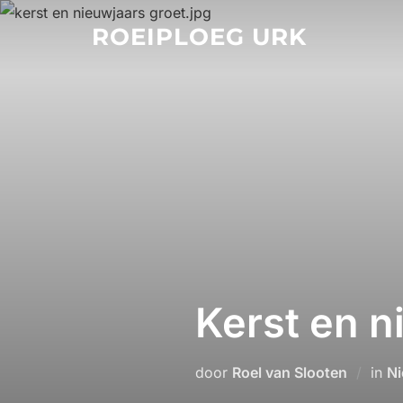
Ga
ROEIPLOEG URK
naar
de
inhoud
Kerst en n
door
Roel van Slooten
in
Ni