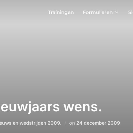
Trainingen
Formulieren
S
ieuwjaars wens.
Geplaatst
euws en wedstrijden 2009.
on
24 december 2009
op