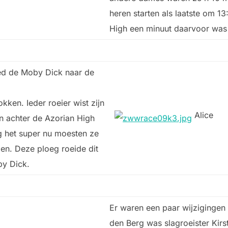
heren starten als laatste om 13
High een minuut daarvoor was 
ed de Moby Dick naar de
kken. Ieder roeier wist zijn
Alice
n achter de Azorian High
g het super nu moesten ze
len. Deze ploeg roeide dit
by Dick.
Er waren een paar wijzigingen 
den Berg was slagroeister Kir