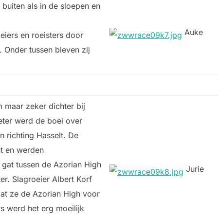
buiten als in de sloepen en
Auke
iers en roeisters door
. Onder tussen bleven zij
maar zeker dichter bij
eter werd de boei over
 richting Hasselt. De
ht en werden
 gat tussen de Azorian High
Jurie
. Slagroeier Albert Korf
at ze de Azorian High voor
 werd het erg moeilijk