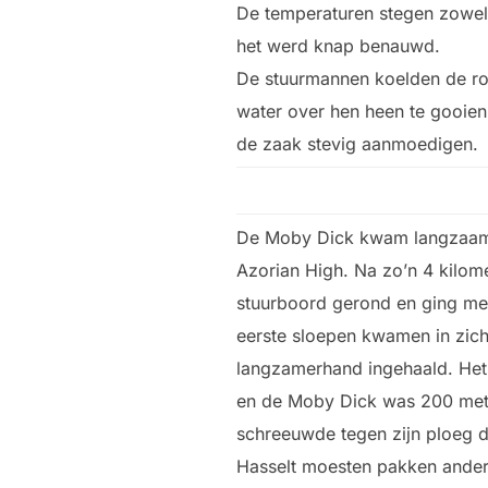
De temperaturen stegen zowel 
het werd knap benauwd.
De stuurmannen koelden de roe
water over hen heen te gooien
de zaak stevig aanmoedigen.
De Moby Dick kwam langzaam 
Azorian High. Na zo’n 4 kilom
stuurboord gerond en ging men
eerste sloepen kwamen in zic
langzamerhand ingehaald. Het
en de Moby Dick was 200 meter
schreeuwde tegen zijn ploeg d
Hasselt moesten pakken anders