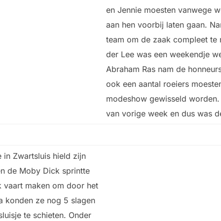
en Jennie moesten vanwege we
aan hen voorbij laten gaan. N
team om de zaak compleet te 
der Lee was een weekendje we
Abraham Ras nam de honneurs
ook een aantal roeiers moeste
modeshow gewisseld worden. H
van vorige week en dus was de
in Zwartsluis hield zijn
en de Moby Dick sprintte
k vaart maken om door het
rna konden ze nog 5 slagen
uisje te schieten. Onder