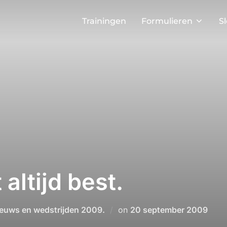
Trainingen
Formulieren
S
 altijd best.
Geplaatst
euws en wedstrijden 2009.
on
20 september 2009
op