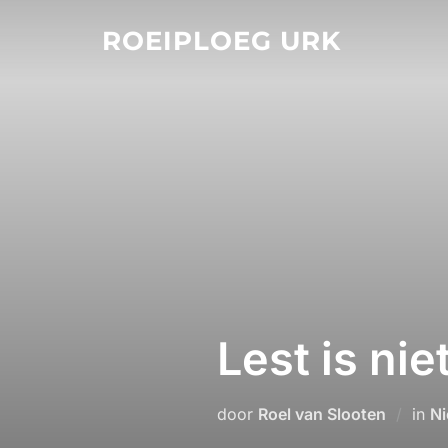
Ga
ROEIPLOEG URK
naar
de
inhoud
Lest is niet
door
Roel van Slooten
in
Ni