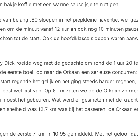
 bakje koffie met een warme sauscijsje te nuttigen .
 van belang .80 sloepen in het piepkleine haventje, wel ge
waren om de minuut vanaf 12 uur en ook nog 10 minuten pau
achten tot de start. Ook de hoofdklasse sloepen waren aan
by Dick roeide weg met de gedachte om rond de 1 uur 20 te 
j de eerste boei, op naar de Orkaan een serieuze concurre
e start regende het gelijk en het ging steeds harder regene
 best wel last van. Op 6 km zaten we op de Orkaan zn roe
 moest het gebeuren. Wat werd er gesmeten met de krachte
n snelheid was 12.7 km was bij het passeren de Orkaan en
en de eerste 7 km in 10.95 gemiddeld. Met het geloof dat