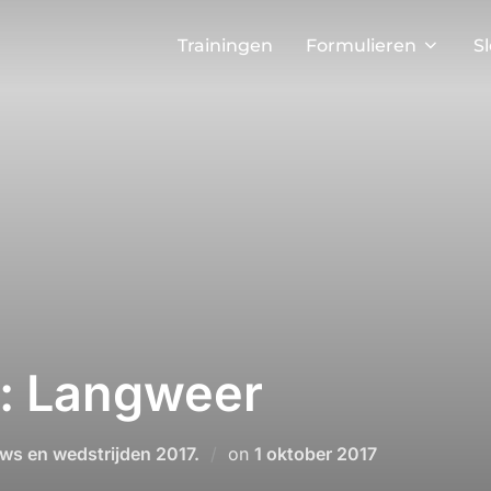
Trainingen
Formulieren
S
: Langweer
Geplaatst
ws en wedstrijden 2017.
on
1 oktober 2017
op