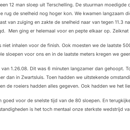
 een 12 man sloep uit Terschelling. De stuurman moedigde 
de rug de snelheid nog hoger kon. We kwamen langzaam dich
st van zuiging en zakte de snelheid naar van tegen 11.3 na
agd. Men ging er helemaal voor en pepte elkaar op. Zeikna
iet inhalen voor de finish. Ook moesten we de laatste 50
e sloepen voor ons en in de laatste meters kregen we gee
jd van 1.26.08. Dit was 6 minuten langzamer dan gehoopt. T
er dan in Zwartsluis. Toen hadden we uitstekende omsta
aar en de roeiers hadden alles gegeven. Ook hadden we het li
och goed voor de snelste tijd van de 80 sloepen. En terugki
tandigheden is het toch mentaal onze sterkste wedstrijd v