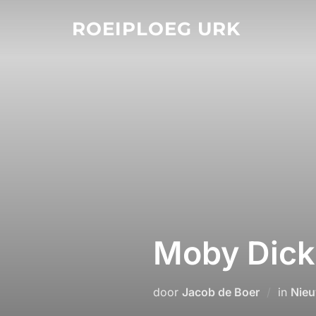
Ga
ROEIPLOEG URK
naar
de
inhoud
Moby Dick
door
Jacob de Boer
in
Nieu