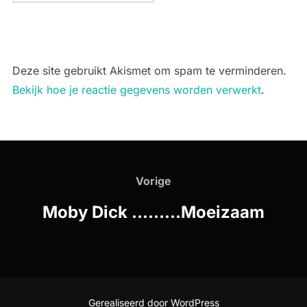
Deze site gebruikt Akismet om spam te verminderen.
Bekijk hoe je reactie gegevens worden verwerkt
.
Bericht
navigatie
Vorige
Vorige
Moby Dick ………Moeizaam
Gerealiseerd door WordPress