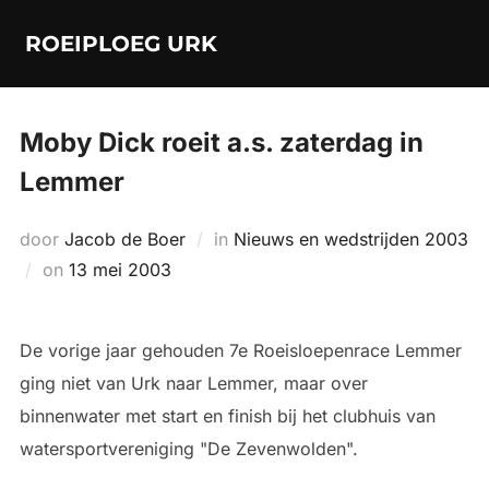
Ga
ROEIPLOEG URK
naar
de
inhoud
Moby Dick roeit a.s. zaterdag in
Lemmer
door
Jacob de Boer
in
Nieuws en wedstrijden 2003
Geplaatst
on
13 mei 2003
op
De vorige jaar gehouden 7e Roeisloepenrace Lemmer
ging niet van Urk naar Lemmer, maar over
binnenwater met start en finish bij het clubhuis van
watersportvereniging "De Zevenwolden".