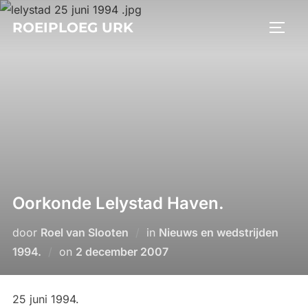
Ga
ROEIPLOEG URK
naar
TOGGL
de
inhoud
Oorkonde Lelystad Haven.
door
Roel van Slooten
in
Nieuws en wedstrijden
Geplaatst
1994.
on
2 december 2007
op
25 juni 1994.