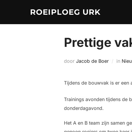
Ga
ROEIPLOEG URK
naar
de
inhoud
Prettige v
door
Jacob de Boer
in
Nieu
Tijdens de bouwvak is er een 
Trainings avonden tijdens de 
donderdagavond.
Het A en B team zijn samen ge
genoeg roeiers om twee keer i