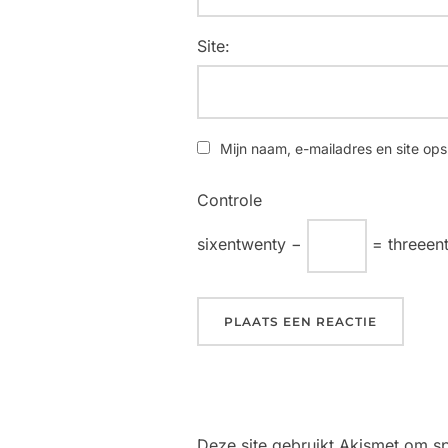
Site:
Mijn naam, e-mailadres en site ops
Controle
sixentwenty −
= threeen
Deze site gebruikt Akismet om 