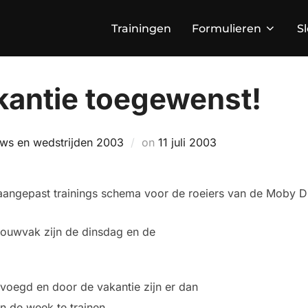
Trainingen
Formulieren
S
akantie toegewenst!
Geplaatst
ws en wedstrijden 2003
on
11 juli 2003
op
aangepast trainings schema voor de roeiers van de Moby D
bouwvak zijn de dinsdag en de
voegd en door de vakantie zijn er dan
n de week te trainen.