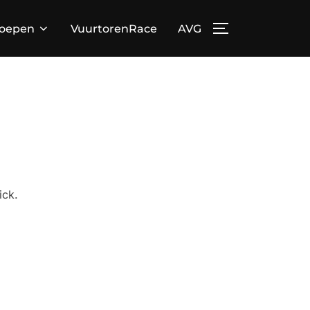
loepen
VuurtorenRace
AVG
TOGGLE ZIJBA
ick.