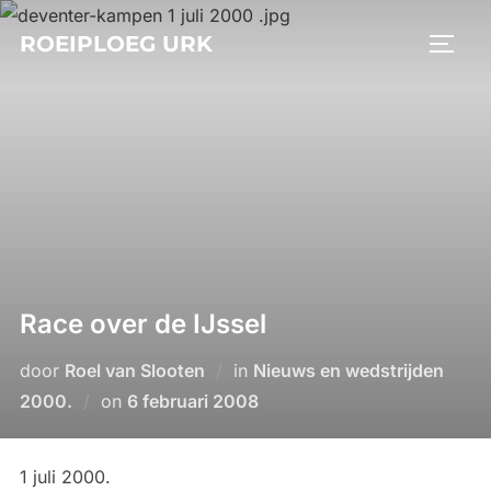
Ga
ROEIPLOEG URK
naar
TOGGL
de
inhoud
Race over de IJssel
door
Roel van Slooten
in
Nieuws en wedstrijden
Geplaatst
2000.
on
6 februari 2008
op
1 juli 2000.