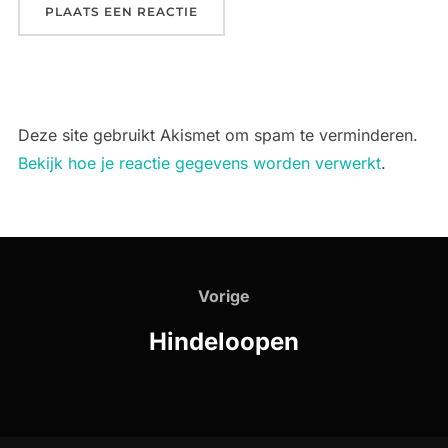
Deze site gebruikt Akismet om spam te verminderen.
Bekijk hoe je reactie gegevens worden verwerkt
.
Bericht
navigatie
Vorige
Vorige
Hindeloopen