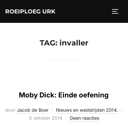
Ga
ROEIPLOEG URK
naar
TOGGL
de
inhoud
TAG:
invaller
Moby Dick: Einde oefening
door
Jacob de Boer
Nieuws en wedstrijden 2014.
Geplaatst
5 oktober 2014
Geen reacties
op