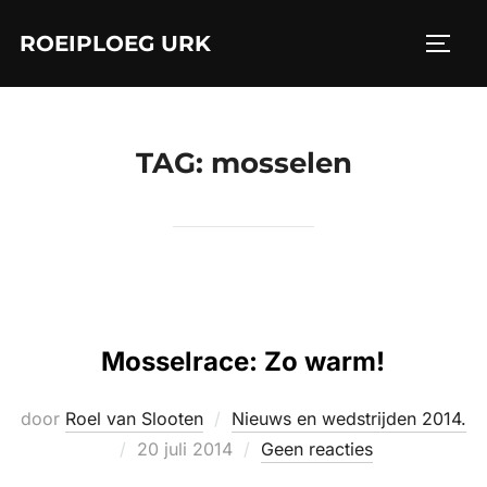
Ga
ROEIPLOEG URK
naar
TOGGL
de
inhoud
TAG:
mosselen
Mosselrace: Zo warm!
door
Roel van Slooten
Nieuws en wedstrijden 2014.
Geplaatst
20 juli 2014
Geen reacties
op