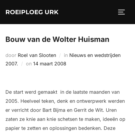
Ga
ROEIPLOEG URK
naar
TOGGL
de
inhoud
Bouw van de Wolter Huisman
door
Roel van Slooten
in
Nieuws en wedstrijden
Geplaatst
2007.
on
14 maart 2008
op
De start werd gemaakt in de laatste maanden van
2005. Heelveel teken, denk en ontwerpwerk werden
er verricht door Bart Bijma en Gerrit de Wit. Uren
zaten ze knie aan knie schetsen te maken, ideeën op
papier te zetten en oplossingen bedenken. Deze