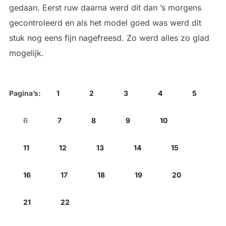
gedaan. Eerst ruw daarna werd dit dan ’s morgens
gecontroleerd en als het model goed was werd dit
stuk nog eens fijn nagefreesd. Zo werd alles zo glad
mogelijk.
Pagina’s:
1
2
3
4
5
6
7
8
9
10
11
12
13
14
15
16
17
18
19
20
21
22