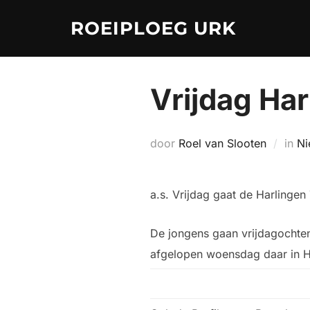
Ga
ROEIPLOEG URK
naar
de
inhoud
Vrijdag Har
door
Roel van Slooten
in
Ni
a.s. Vrijdag gaat de Harlingen 
De jongens gaan vrijdagochten
afgelopen woensdag daar in Ha