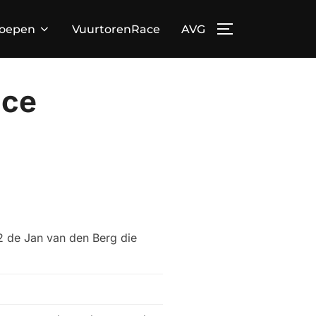
loepen
VuurtorenRace
AVG
TOGGLE ZIJBA
ace
2 de Jan van den Berg die