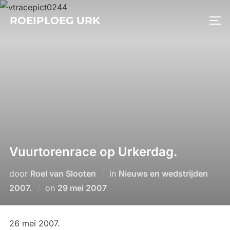
Ga
ROEIPLOEG URK
naar
TO
de
inhoud
Vuurtorenrace op Urkerdag.
door
Roel van Slooten
in
Nieuws en wedstrijden
Geplaatst
2007.
on
29 mei 2007
op
26 mei 2007.