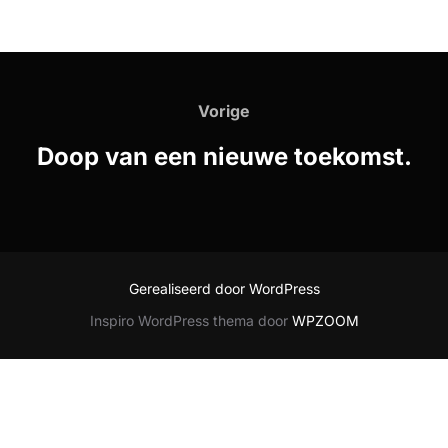
Bericht
navigatie
Vorige
Vorige
Doop van een nieuwe toekomst.
Gerealiseerd door WordPress
Inspiro WordPress thema door
WPZOOM