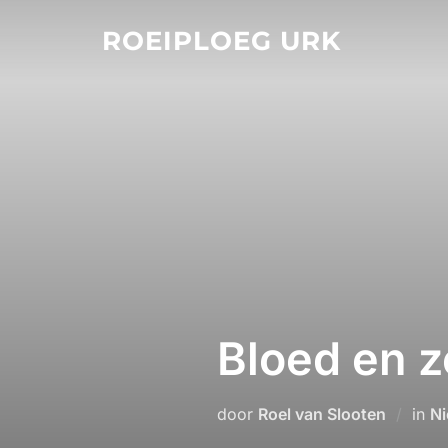
Ga
ROEIPLOEG URK
naar
de
inhoud
Bloed en 
door
Roel van Slooten
in
Ni