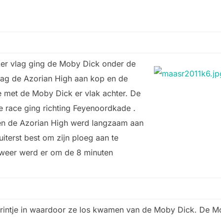
ker vlag ging de Moby Dick onder de
lag de Azorian High aan kop en de
 met de Moby Dick er vlak achter. De
e race ging richting Feyenoordkade .
en de Azorian High werd langzaam aan
uiterst best om zijn ploeg aan te
weer werd er om de 8 minuten
printje in waardoor ze los kwamen van de Moby Dick. De M