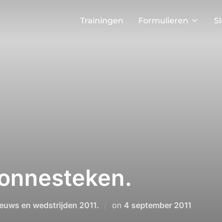
Trainingen
Formulieren
S
zonnesteken.
Geplaatst
euws en wedstrijden 2011.
on
4 september 2011
op