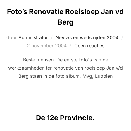
Foto’s Renovatie Roeisloep Jan vd
Berg
Ge
door
Administrator
Nieuws en wedstrijden 2004
op
2 november 2004
Geen reacties
Beste mensen, De eerste foto's van de
werkzaamheden ter renovatie van roeisloep Jan v/d
Berg staan in de foto album. Mvg, Luppien
De 12e Provincie.