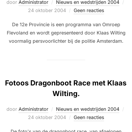
Ge
door
Administrator
Nieuws en wedstrijden 2004
op
24 oktober 2004
Geen reacties
De 12e Provincie is een programma van Omroep
Flevoland en wordt gepresenteerd door Klaas Wilting
voormalig persvoorlichter bij de politie Amsterdam.
Fotoos Dragonboot Race met Klaas
Wilting.
Ge
door
Administrator
Nieuws en wedstrijden 2004
op
24 oktober 2004
Geen reacties
De foto's van de dragonboot race, van afgelopen