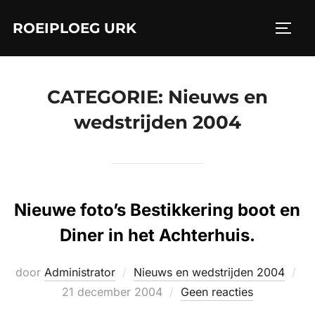
Ga
ROEIPLOEG URK
naar
TOGGL
de
inhoud
CATEGORIE:
Nieuws en
wedstrijden 2004
Nieuwe foto’s Bestikkering boot en
Diner in het Achterhuis.
Ge
door
Administrator
Nieuws en wedstrijden 2004
op
21 december 2004
Geen reacties