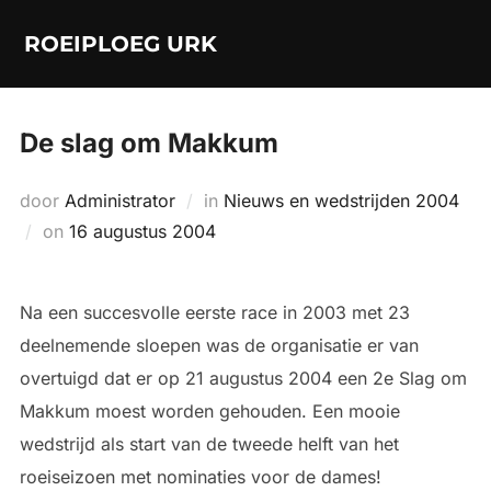
Ga
ROEIPLOEG URK
naar
de
inhoud
De slag om Makkum
door
Administrator
in
Nieuws en wedstrijden 2004
Geplaatst
on
16 augustus 2004
op
Na een succesvolle eerste race in 2003 met 23
deelnemende sloepen was de organisatie er van
overtuigd dat er op 21 augustus 2004 een 2e Slag om
Makkum moest worden gehouden. Een mooie
wedstrijd als start van de tweede helft van het
roeiseizoen met nominaties voor de dames!