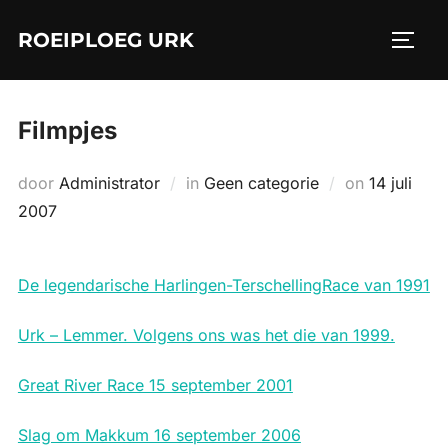
Ga
ROEIPLOEG URK
naar
TOGGL
de
inhoud
Filmpjes
Geplaatst
door
Administrator
in
Geen categorie
on
14 juli
op
2007
De legendarische Harlingen-TerschellingRace van 1991
Urk – Lemmer. Volgens ons was het die van 1999.
Great River Race 15 september 2001
Slag om Makkum 16 september 2006