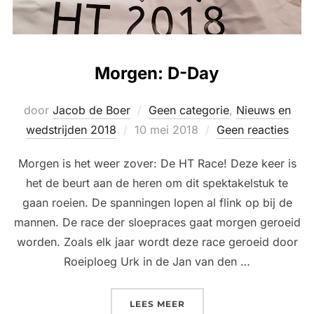
Morgen: D-Day
door
Jacob de Boer
Geen categorie
,
Nieuws en
Geplaatst
wedstrijden 2018
10 mei 2018
Geen reacties
op
Morgen is het weer zover: De HT Race! Deze keer is
het de beurt aan de heren om dit spektakelstuk te
gaan roeien. De spanningen lopen al flink op bij de
mannen. De race der sloepraces gaat morgen geroeid
worden. Zoals elk jaar wordt deze race geroeid door
Roeiploeg Urk in de Jan van den …
“MORGEN: D-DAY”
LEES MEER