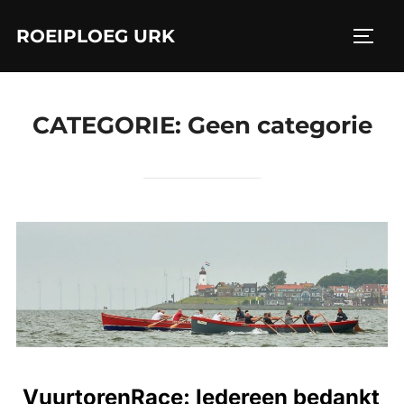
Ga
ROEIPLOEG URK
naar
TOGGL
de
inhoud
CATEGORIE:
Geen categorie
VuurtorenRace: Iedereen bedankt