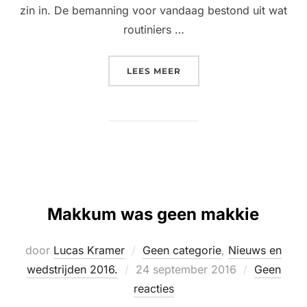
zin in. De bemanning voor vandaag bestond uit wat
routiniers …
“MOBY DICK: LEMMER 201
LEES MEER
Makkum was geen makkie
door
Lucas Kramer
Geen categorie
,
Nieuws en
Geplaatst
wedstrijden 2016.
24 september 2016
Geen
op
reacties