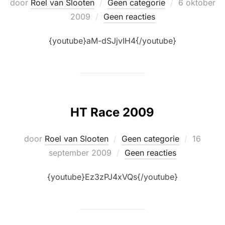
Geplaatst
door
Roel van Slooten
Geen categorie
6 oktober
op
2009
Geen reacties
{youtube}aM-dSJjvIH4{/youtube}
HT Race 2009
Geplaats
door
Roel van Slooten
Geen categorie
16
op
september 2009
Geen reacties
{youtube}Ez3zPJ4xVQs{/youtube}