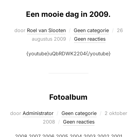
Een mooie dag in 2009.
Geplaats
door
Roel van Slooten
Geen categorie
26
op
augustus 2009
Geen reacties
{youtube}uQbRDWK2204{/youtube}
Fotoalbum
Geplaatst
door
Administrator
Geen categorie
2 oktober
op
2008
Geen reacties
2008 2007 2006 2005 2004 2003 2002 2001