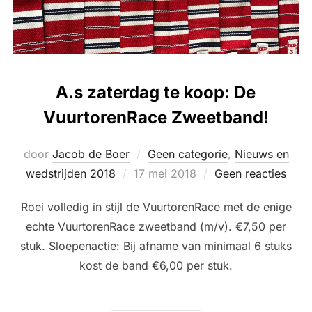
A.s zaterdag te koop: De
VuurtorenRace Zweetband!
door
Jacob de Boer
Geen categorie
,
Nieuws en
Geplaatst
wedstrijden 2018
17 mei 2018
Geen reacties
op
Roei volledig in stijl de VuurtorenRace met de enige
echte VuurtorenRace zweetband (m/v). €7,50 per
stuk. Sloepenactie: Bij afname van minimaal 6 stuks
kost de band €6,00 per stuk.