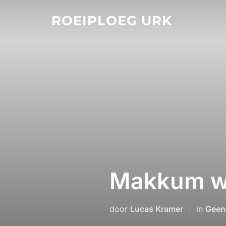
Ga
ROEIPLOEG URK
naar
de
inhoud
Makkum w
door
Lucas Kramer
in
Geen