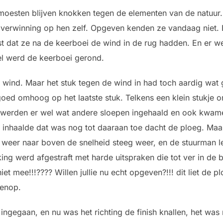
oesten blijven knokken tegen de elementen van de natuur.
overwinning op hen zelf. Opgeven kenden ze vandaag niet. 
ist dat ze na de keerboei de wind in de rug hadden. En er 
l werd de keerboei gerond.
e wind. Maar het stuk tegen de wind in had toch aardig wat
goed omhoog op het laatste stuk. Telkens een klein stukje
n werden er wel wat andere sloepen ingehaald en ook kwam
n inhaalde dat was nog tot daaraan toe dacht de ploeg. Maa
m weer naar boven de snelheid steeg weer, en de stuurman l
king werd afgestraft met harde uitspraken die tot ver in de 
niet mee!!!???? Willen jullie nu echt opgeven?!!! dit liet de 
venop.
gegaan, en nu was het richting de finish knallen, het was