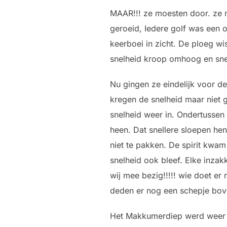
MAAR!!! ze moesten door. ze m
geroeid, Iedere golf was een 
keerboei in zicht. De ploeg w
snelheid kroop omhoog en sne
Nu gingen ze eindelijk voor d
kregen de snelheid maar niet 
snelheid weer in. Ondertusse
heen. Dat snellere sloepen he
niet te pakken. De spirit kwa
snelheid ook bleef. Elke inzak
wij mee bezig!!!!! wie doet er 
deden er nog een schepje bo
Het Makkumerdiep werd weer in