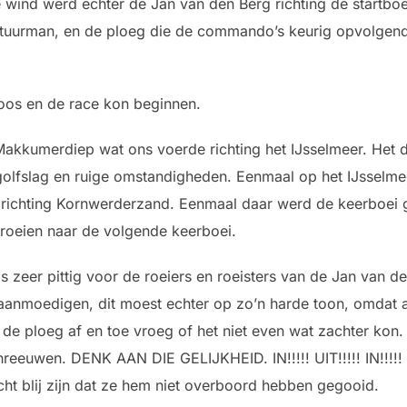
e wind werd echter de Jan van den Berg richting de startbo
stuurman, en de ploeg die de commando’s keurig opvolgen
loos en de race kon beginnen.
 Makkumerdiep wat ons voerde richting het IJsselmeer. Het
golfslag en ruige omstandigheden. Eenmaal op het IJsselm
 richting Kornwerderzand. Eenmaal daar werd de keerboei
 roeien naar de volgende keerboei.
as zeer pittig voor de roeiers en roeisters van de Jan van 
aanmoedigen, dit moest echter op zo’n harde toon, omdat 
de ploeg af en toe vroeg of het niet even wat zachter kon.
reeuwen. DENK AAN DIE GELIJKHEID. IN!!!!! UIT!!!!! IN!!!!! 
cht blij zijn dat ze hem niet overboord hebben gegooid.