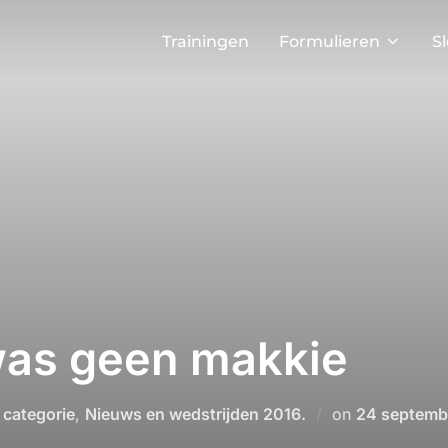
Trainingen
Formulieren
S
as geen makkie
Geplaatst
 categorie
,
Nieuws en wedstrijden 2016.
on
24 septemb
op