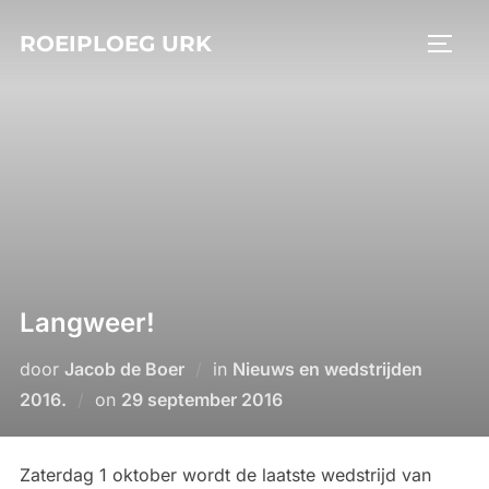
Ga
ROEIPLOEG URK
naar
TOGGL
de
inhoud
Langweer!
door
Jacob de Boer
in
Nieuws en wedstrijden
Geplaatst
2016.
on
29 september 2016
op
Zaterdag 1 oktober wordt de laatste wedstrijd van