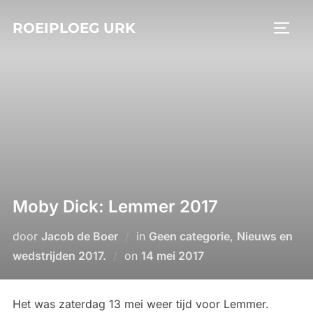
Ga
ROEIPLOEG URK
naar
TOGGL
de
inhoud
Moby Dick: Lemmer 2017
door
Jacob de Boer
in
Geen categorie
,
Nieuws en
Geplaatst
wedstrijden 2017.
on
14 mei 2017
op
Het was zaterdag 13 mei weer tijd voor Lemmer.