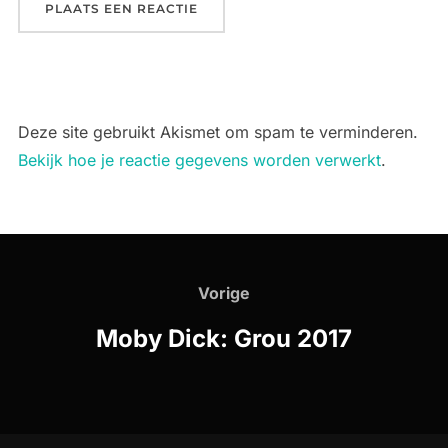
Deze site gebruikt Akismet om spam te verminderen.
Bekijk hoe je reactie gegevens worden verwerkt
.
Bericht
navigatie
Vorige
Vorige
Moby Dick: Grou 2017