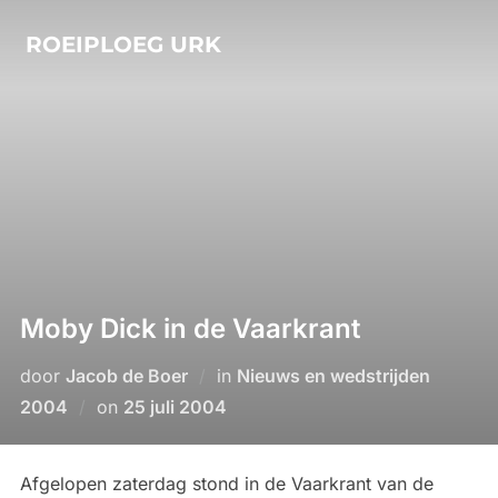
Ga
ROEIPLOEG URK
naar
de
inhoud
Moby Dick in de Vaarkrant
door
Jacob de Boer
in
Nieuws en wedstrijden
Geplaatst
2004
on
25 juli 2004
op
Afgelopen zaterdag stond in de Vaarkrant van de