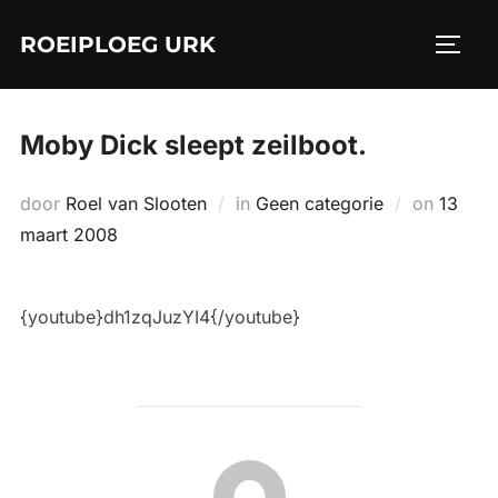
Ga
ROEIPLOEG URK
naar
TOGGL
de
inhoud
Moby Dick sleept zeilboot.
Geplaa
door
Roel van Slooten
in
Geen categorie
on
13
op
maart 2008
{youtube}dh1zqJuzYI4{/youtube}
BERICHTAUTEUR