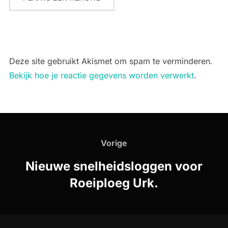
Deze site gebruikt Akismet om spam te verminderen.
Bekijk hoe je reactie gegevens worden verwerkt
.
Bericht
navigatie
Vorige
Vorige
Nieuwe snelheidsloggen voor
Roeiploeg Urk.