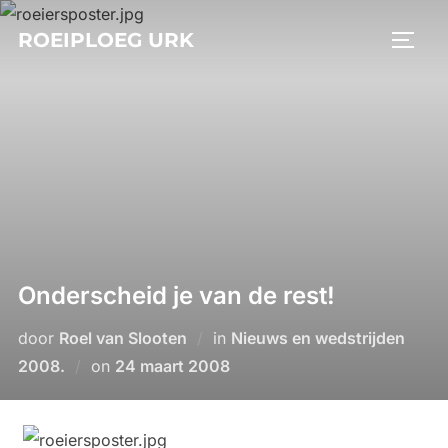
Ga
ROEIPLOEG URK
naar
TOGGL
de
inhoud
Onderscheid je van de rest!
door
Roel van Slooten
in
Nieuws en wedstrijden
Geplaatst
2008.
on
24 maart 2008
op