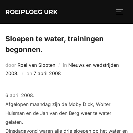
Ga
ROEIPLOEG URK
naar
TOGGL
de
inhoud
Sloepen te water, trainingen
begonnen.
door
Roel van Slooten
in
Nieuws en wedstrijden
Geplaatst
2008.
on
7 april 2008
op
6 april 2008.
Afgelopen maandag zijn de Moby Dick, Wolter
Huisman en de Jan van den Berg weer te water
gelaten.
Dinsdagavond waren alle drie sloepen op het water en