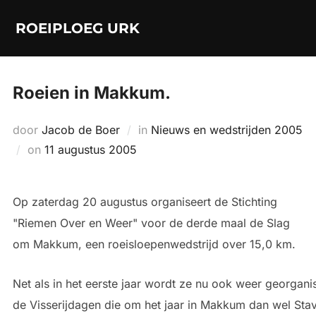
Ga
ROEIPLOEG URK
naar
de
inhoud
Roeien in Makkum.
door
Jacob de Boer
in
Nieuws en wedstrijden 2005
Geplaatst
on
11 augustus 2005
op
Op zaterdag 20 augustus organiseert de Stichting
"Riemen Over en Weer" voor de derde maal de Slag
om Makkum, een roeisloepenwedstrijd over 15,0 km.
Net als in het eerste jaar wordt ze nu ook weer georgani
de Visserijdagen die om het jaar in Makkum dan wel Sta