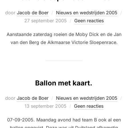
door
Jacob de Boer
Nieuws en wedstrijden 2005
Geplaatst
27 september 2005
Geen reacties
op
Aanstaande zaterdag roeien de Moby Dick en de Jan
van den Berg de Alkmaarse Victorie Sloepenrace.
Ballon met kaart.
door
Jacob de Boer
Nieuws en wedstrijden 2005
Geplaatst
13 september 2005
Geen reacties
op
07-09-2005. Maandag avond had team B ook al een
ballon opgevist. Deze was uit Duitsland afkomstig