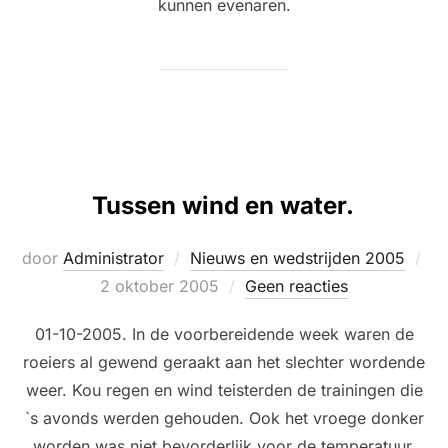
kunnen evenaren.
Tussen wind en water.
Ge
door
Administrator
Nieuws en wedstrijden 2005
op
2 oktober 2005
Geen reacties
01-10-2005. In de voorbereidende week waren de
roeiers al gewend geraakt aan het slechter wordende
weer. Kou regen en wind teisterden de trainingen die
`s avonds werden gehouden. Ook het vroege donker
worden was niet bevorderlijk voor de temperatuur.