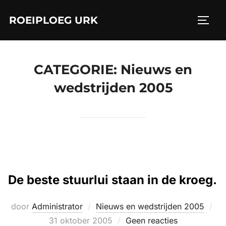
Ga
ROEIPLOEG URK
naar
TOGGL
de
inhoud
CATEGORIE:
Nieuws en
wedstrijden 2005
De beste stuurlui staan in de kroeg.
Ge
door
Administrator
Nieuws en wedstrijden 2005
op
31 oktober 2005
Geen reacties