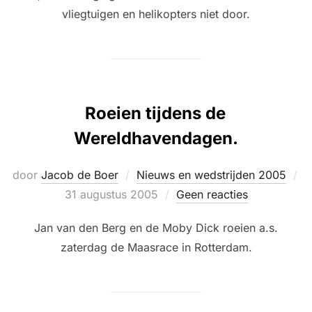
vliegtuigen en helikopters niet door.
Roeien tijdens de
Wereldhavendagen.
door
Jacob de Boer
Nieuws en wedstrijden 2005
Geplaatst
31 augustus 2005
Geen reacties
op
Jan van den Berg en de Moby Dick roeien a.s.
zaterdag de Maasrace in Rotterdam.