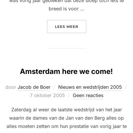
was vorig jaar gebleken dat deze sloep toch iets te
breed is voor …
“HET SECONDE SPOOK.”
LEES MEER
Amsterdam here we come!
door
Jacob de Boer
Nieuws en wedstrijden 2005
Geplaatst
7 oktober 2005
Geen reacties
op
Zaterdag al weer de laatste wedstrijd van het jaar
waarin de dames van de Jan van den Berg alles op
alles moeten zetten om hun prestatie van vorig jaar te