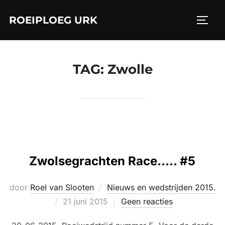
Ga
ROEIPLOEG URK
naar
TOGGL
de
inhoud
TAG:
Zwolle
Zwolsegrachten Race….. #5
door
Roel van Slooten
Nieuws en wedstrijden 2015.
Geplaatst
21 juni 2015
Geen reacties
op