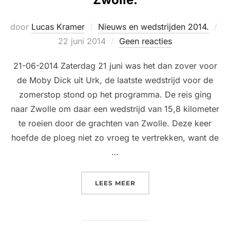
door
Lucas Kramer
Nieuws en wedstrijden 2014.
Geplaatst
22 juni 2014
Geen reacties
op
21-06-2014 Zaterdag 21 juni was het dan zover voor
de Moby Dick uit Urk, de laatste wedstrijd voor de
zomerstop stond op het programma. De reis ging
naar Zwolle om daar een wedstrijd van 15,8 kilometer
te roeien door de grachten van Zwolle. Deze keer
hoefde de ploeg niet zo vroeg te vertrekken, want de
…
“MOBY DICK IN DE GRAC
LEES MEER