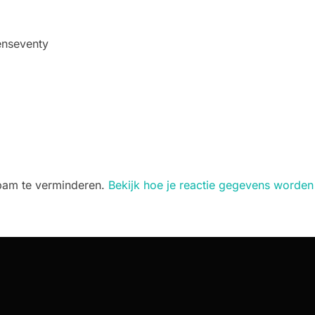
enseventy
spam te verminderen.
Bekijk hoe je reactie gegevens worden