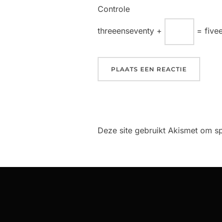
Controle
threeenseventy +
= five
Deze site gebruikt Akismet om 
Bericht
navigatie