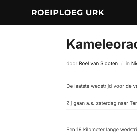
Ga
ROEIPLOEG URK
naar
de
inhoud
Kameleora
door
Roel van Slooten
in
Ni
De laatste wedstrijd voor de 
Zij gaan a.s. zaterdag naar 
Een 19 kilometer lange wedstri