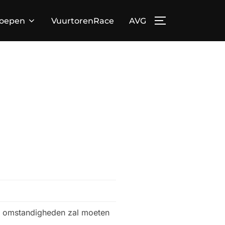
loepen
VuurtorenRace
AVG
TOGGLE ZIJBA
rme omstandigheden zal moeten