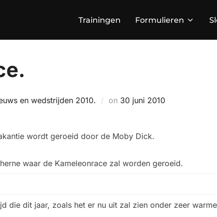
Trainingen
Formulieren
S
ce.
Geplaatst
euws en wedstrijden 2010.
on
30 juni 2010
op
vakantie wordt geroeid door de Moby Dick.
Terherne waar de Kameleonrace zal worden geroeid.
jd die dit jaar, zoals het er nu uit zal zien onder zeer wa