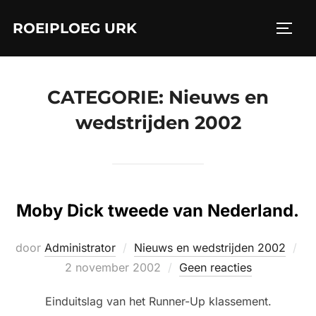
Ga
ROEIPLOEG URK
naar
TOGGL
de
inhoud
CATEGORIE:
Nieuws en
wedstrijden 2002
Moby Dick tweede van Nederland.
Ge
door
Administrator
Nieuws en wedstrijden 2002
op
2 november 2002
Geen reacties
Einduitslag van het Runner-Up klassement.